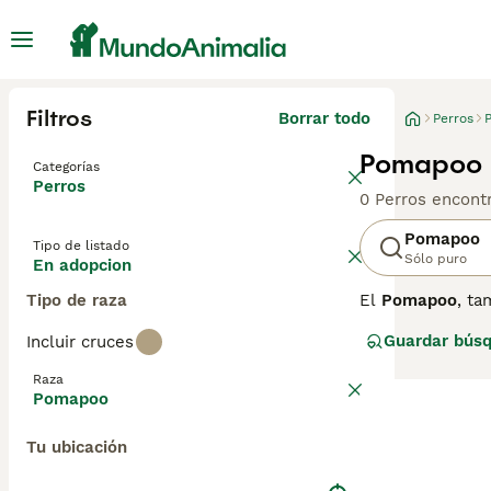
Filtros
Borrar todo
Perros
Pomapoo 
Categorías
Perros
0 Perros encont
Pomapoo
Tipo de listado
Sólo puro
En adopcion
Tipo de raza
El
Pomapoo
, t
Originario prin
Guardar bús
Incluir cruces
pequeño, que var
rizado, dependi
Raza
juguetón, inteli
Pomapoo
compacto. Son p
para controlar s
Tu ubicación
perfecto para q
cuidado y dedica