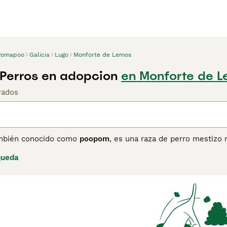
Pomapoo
Galicia
Lugo
Monforte de Lemos
Perros en adopcion
en Monforte de L
rados
ambién conocido como
poopom
, es una raza de perro mestizo 
cipalmente como una raza de diseño en Estados Unidos desde 
queda
ía entre 5 y 15 libras, y su altura de 20 a 30 cm aproximadam
endo del cruce, y requiere cuidados regulares para evitar en
gente y muy cariñoso, lo que lo convierte en una mascota idea
erros sociales pero pueden mostrarse reservados con extrañ
u tendencia a ladrar. Además, se adaptan bien a niños y otros
uienes buscan un compañero activo, juguetón y afectuoso, ide
ción.