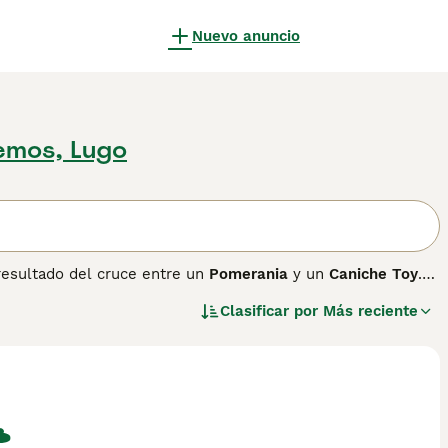
Nuevo anuncio
emos, Lugo
resultado del cruce entre un
Pomerania
y un
Caniche Toy
.
la década de 1990, el Pomapoo es popular por su tamaño
Clasificar por
Más reciente
ente. Su pelaje puede ser corto, medio, liso, ondulado o
redos, aunque sueltan poco pelo. Su temperamento es
l para familias, incluso en apartamentos gracias a su tamaño
os y es importante una buena socialización y entrenamiento
 animales si se los trata con cuidado. El Pomapoo es
al para espacios reducidos y hogares con tiempo para su