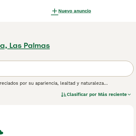
Nuevo anuncio
ra, Las Palmas
eciados por su apariencia, lealtad y naturaleza
rros pequeños dan un paso alto, un rasgo que encaja con su
Clasificar por
Más reciente
lmente muy curiosos e inquisitivos y nada les gusta más
en excelentes perros guardianes.
 información sobre esta raza de perro.