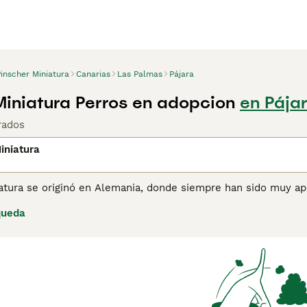
inscher Miniatura
Canarias
Las Palmas
Pájara
Miniatura Perros en adopcion
en Pája
rados
iniatura
atura se originó en Alemania, donde siempre han sido muy apr
valiente. Tienen un modo de andar único en el que estos pe
queda
gura de sí misma. A menudo denominados Min Pins, son natura
 en todo lo que sucede a su alrededor, lo que los convierte 
ina de consejos de compra de Pinscher Miniatura
para obtener