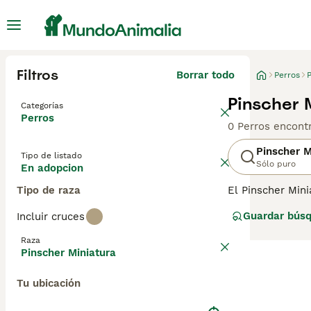
Filtros
Borrar todo
Perros
P
Pinscher 
Categorías
Perros
0 Perros encont
Pinscher M
Tipo de listado
Sólo puro
En adopcion
Tipo de raza
El Pinscher Mini
extremadamente 
Guardar bús
Incluir cruces
personalidad se
que involucrarse
Raza
Pinscher Miniatura
Lee nuestra
pág
Tu ubicación