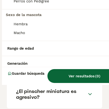
geográfica. Es fundamental acudir a
Perros con Pedigree
criadores responsables que garanticen la
salud y el bienestar de los animales.
Informarse bien y comparar opciones antes
Sexo de la mascota
de comprometerse siempre es la mejor
Hembra
decisión.
Macho
¿Cómo saber si es pinscher
puro?
Rango de edad
Generación
¿Qué es un pinscher
austriaco?
Guardar búsqueda
Ver resultados
(
0
)
¿El pinscher miniatura es
agresivo?