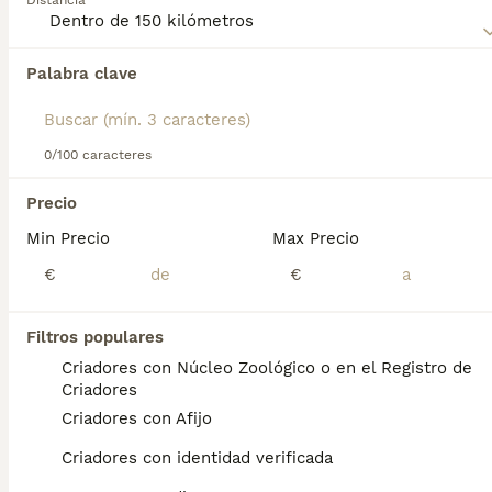
Distancia
Palabra clave
Encontramos 0 Pinscher Austríaco Perros en
adopcion en Pizarra, Málaga.
Si deseas exactamente esta búsqueda guarda tu 
búsqueda y espera el resultado perfecto:
0/100 caracteres
Guardar búsqueda
Precio
Min Precio
Max Precio
Preguntas frecuentes
€
€
Filtros populares
¿Cuánto cuesta un cachorro
Criadores con Núcleo Zoológico o en el Registro de
Pinscher Miniatura?
Criadores
Criadores con Afijo
El coste de adquisición de esta raza puede
variar según factores como el pedigrí, la
Criadores con identidad verificada
reputación del criador y la ubicación