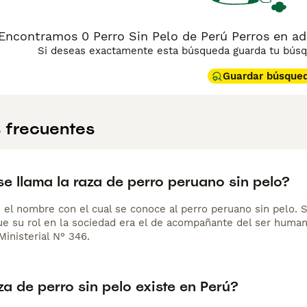
ión solar, hidratación regular y baños periódicos para mante
 familia, aunque puede mostrarse reservado frente a desconoc
do es especial pero gratificante, y su historia milenaria lo co
Encontramos 0 Perro Sin Pelo de Perú Perros en ado
Si deseas exactamente esta búsqueda guarda tu búsqu
Guardar búsque
 frecuentes
e llama la raza de perro peruano sin pelo?
s el nombre con el cual se conoce al perro peruano sin pelo. 
que su rol en la sociedad era el de acompañante del ser huma
inisterial N° 346.
a de perro sin pelo existe en Perú?