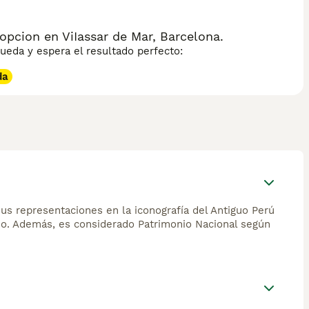
nerse en buen estado. Su temperamento es leal, tranquilo y
idos. Es un perro ágil y activo que necesita ejercicio
nvierte en uno de los perros de raza más fascinantes del
pcion en ViIassar de Mar, Barcelona.
eda y espera el resultado perfecto:
da
Sus representaciones en la iconografía del Antiguo Perú
no. Además, es considerado Patrimonio Nacional según