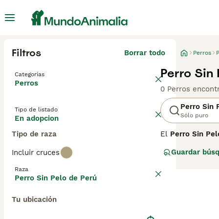
Filtros
Borrar todo
Perros
P
Perro Sin
Categorías
Perros
0 Perros encont
Perro Sin 
Tipo de listado
Sólo puro
En adopcion
Tipo de raza
El
Perro Sin Pel
antiguas del mu
Guardar bús
Incluir cruces
Moche, Chimú, C
valorado por el 
Raza
número 310. La 
Perro Sin Pelo de Perú
camada que los 
Tu ubicación
El Perro Sin Pel
grupo de perros 