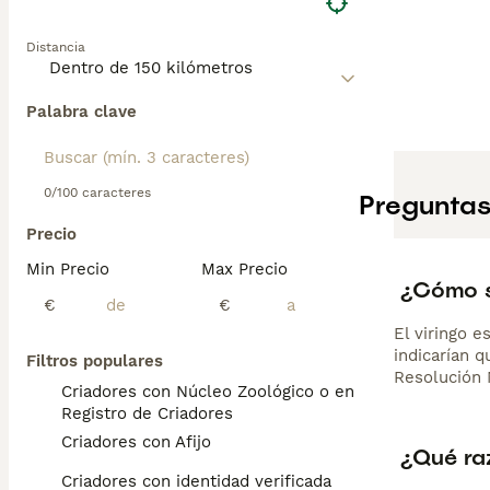
requiere protecc
afectuoso con su
Distancia
diario. Su cuida
mundo.
Palabra clave
0/100 caracteres
Preguntas
Precio
Min Precio
Max Precio
¿Cómo s
€
€
El viringo e
indicarían 
Filtros populares
Resolución M
Criadores con Núcleo Zoológico o en el
Registro de Criadores
Criadores con Afijo
¿Qué raz
Criadores con identidad verificada