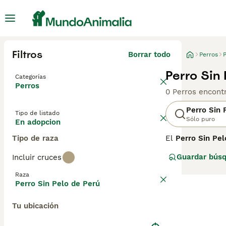
Filtros
Borrar todo
Perros
P
Perro Sin
Categorías
Perros
0 Perros encont
Perro Sin 
Tipo de listado
Sólo puro
En adopcion
Tipo de raza
El
Perro Sin Pel
antiguas del mu
Guardar bús
Incluir cruces
Moche, Chimú, C
valorado por el 
Raza
número 310. La 
Perro Sin Pelo de Perú
camada que los 
Tu ubicación
El Perro Sin Pel
grupo de perros 