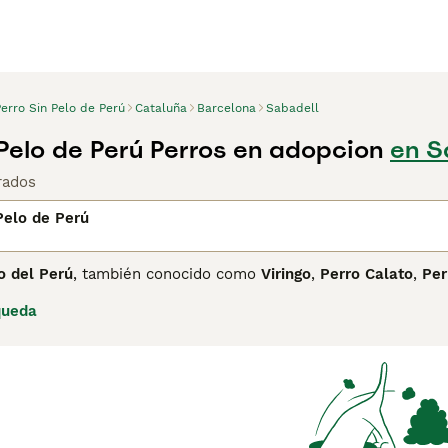
erro Sin Pelo de Perú
Cataluña
Barcelona
Sabadell
 Pelo de Perú Perros en adopcion
en S
rados
Pelo de Perú
o del Perú
, también conocido como
Viringo
,
Perro Calato
,
Per
ndo, con presencia documentada en el Perú desde al menos el
queda
hancay, Lambayeque e Inca — y era considerado un animal s
calor corporal que emana su piel desnuda. Fue reconocido por
raza existe en tres tamaños:
grande
,
mediano
y
pequeño
, y 
ejemplares sin pelo.
o del Perú es un animal ágil, atlético y elegante, con una sil
tipo primitivo. Su piel puede presentar diferentes tonalidad