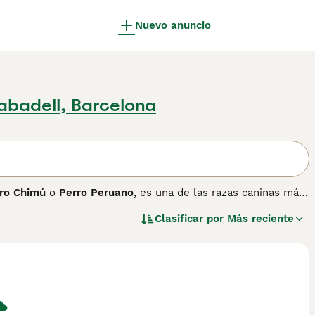
Nuevo anuncio
abadell, Barcelona
ro Chimú
o
Perro Peruano
, es una de las razas caninas más
 año 750 d.C. Convivió con todas las culturas preincas —
Clasificar por
Más reciente
agrado con propiedades medicinales, especialmente
 la Federación Cinológica Internacional en 1995 con el
también puede presentar una variedad con pelo en la misma
ueta esbelta que recuerda a los lebreles aunque pertenece al
es, desde el negro y marrón hasta el rosado con manchas, y