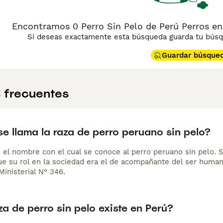
ión solar, hidratación regular y baños periódicos para mante
 familia, aunque puede mostrarse reservado frente a desconoc
do es especial pero gratificante, y su historia milenaria lo co
Encontramos 0 Perro Sin Pelo de Perú Perros en
Si deseas exactamente esta búsqueda guarda tu búsqu
Guardar búsque
 frecuentes
e llama la raza de perro peruano sin pelo?
s el nombre con el cual se conoce al perro peruano sin pelo. 
que su rol en la sociedad era el de acompañante del ser huma
inisterial N° 346.
a de perro sin pelo existe en Perú?