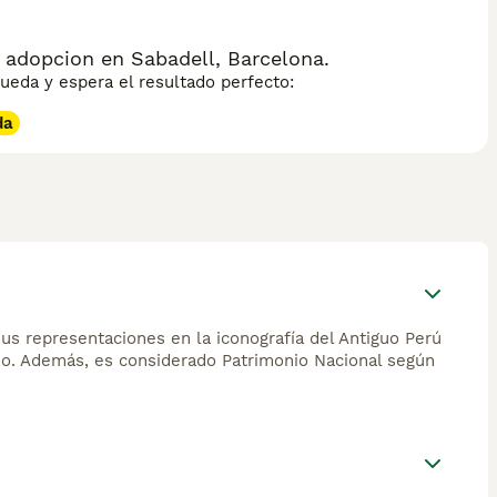
nerse en buen estado. Su temperamento es leal, tranquilo y
idos. Es un perro ágil y activo que necesita ejercicio
nvierte en uno de los perros de raza más fascinantes del
 adopcion en Sabadell, Barcelona.
eda y espera el resultado perfecto:
da
Sus representaciones en la iconografía del Antiguo Perú
no. Además, es considerado Patrimonio Nacional según