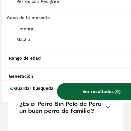
Antiguo Perú indicarían que su rol en la
Perros con Pedigree
sociedad era el de acompañante del ser
humano. Además, es considerado Patrimonio
Nacional según Resolución Ministerial N°
Sexo de la mascota
346.
Hembra
Macho
¿Qué raza de perro sin pelo
existe en Perú?
Rango de edad
¿Cuánto cuesta un perro
Generación
peruano en España?
Guardar búsqueda
Ver resultados
(
0
)
¿Es el Perro Sin Pelo de Perú
un buen perro de familia?