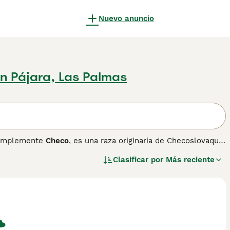
Nuevo anuncio
n Pájara, Las Palmas
implemente
Checo
, es una raza originaria de Checoslovaquia
patos. Esta mezcla busca combinar la inteligencia y
Clasificar por
Más reciente
o. Físicamente, el Perro Lobo Checoslovaco presenta un
onstitución musculosa y atlética. Su temperamento es muy
ación temprana. No es recomendable para principiantes debido
l para personas con experiencia que dispongan de espacio
mportantes en su búsqueda son: "perro lobo checoslovaco
horro de lobo". En resumen, el
Perro Lobo Checoslovaco
es
ometidos.