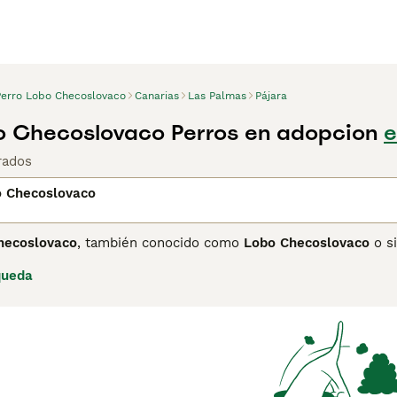
Perro Lobo Checoslovaco
Canarias
Las Palmas
Pájara
o Checoslovaco Perros en adopcion
e
rados
o Checoslovaco
hecoslovaco
, también conocido como
Lobo Checoslovaco
o s
ediante el cruce entre el Pastor Alemán y el lobo de los Cár
queda
renamiento del pastor con la resistencia y apariencia de lob
 color gris plateado a amarillo-grisáceo, ojos ámbar y una c
iente y leal, favoreciendo un liderazgo firme y una socializ
erimientos de ejercicio y estímulo mental. Esta raza es idea
no se adapta bien a la vida en apartamento. Palabras clave i
ecoslovaco precio", "perro lobo checoslovaco comprar" y "cac
onente y demandante, perfecta para dueños activos y compr