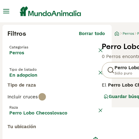
Filtros
Borrar todo
Perros
Perro Lob
Categorías
Perros
0 Perros encont
Perro Lob
Tipo de listado
Sólo puro
En adopcion
Tipo de raza
El
Perro Lobo C
creada en 1955 m
Guardar bús
Incluir cruces
capacidad de ent
pelaje denso de
Raza
activo, independ
Perro Lobo Checoslovaco
a sus altos requ
amplio, ya que 
Tu ubicación
negro", "lobo ch
una mascota imp