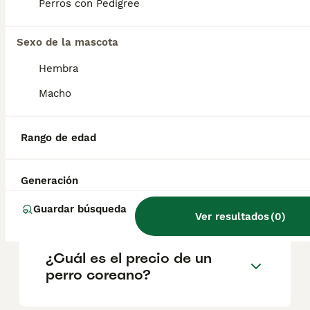
reputación del criador y la ubicación
Perros con Pedigree
geográfica. Es fundamental acudir a
criadores responsables que garanticen la
Sexo de la mascota
salud y el bienestar de los animales.
Informarse bien y comparar opciones antes
Hembra
de comprometerse siempre es la mejor
decisión.
Macho
¿Los perros Jindo son
Rango de edad
agresivos con otros perros?
Generación
¿Qué es un perro Jindo?
Guardar búsqueda
Ver resultados
(
0
)
¿Cuál es el precio de un
perro coreano?