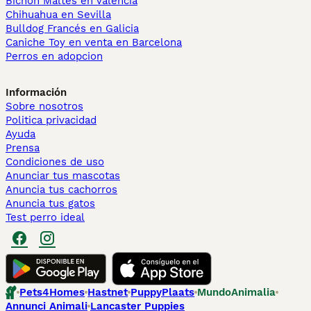
Bichón Maltés en València
Chihuahua en Sevilla
Bulldog Francés en Galicia
Caniche Toy en venta en Barcelona
Perros en adopcion
Información
Sobre nosotros
Politica privacidad
Ayuda
Prensa
Condiciones de uso
Anunciar tus mascotas
Anuncia tus cachorros
Anuncia tus gatos
Test perro ideal
Pets4Homes
Hastnet
PuppyPlaats
MundoAnimalia
Annunci Animali
Lancaster Puppies