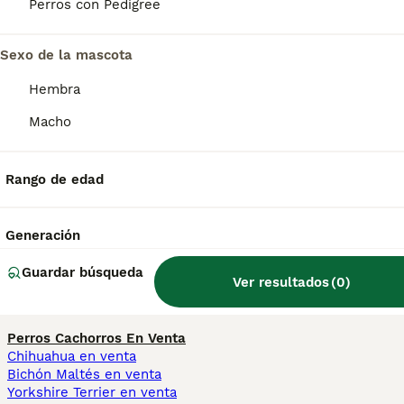
en las hembras. Pesan entre 19 y 21 kg.
Perros con Pedigree
Sexo de la mascota
¿Cuánto cuesta un cachorro
de perro lapón finlandés?
Hembra
Macho
¿Es el Spitz finlandés un
buen perro de familia?
Rango de edad
Generación
¿Qué tipo de raza es el Perro
finlandés de Laponia?
Guardar búsqueda
Ver resultados
(
0
)
Perros Cachorros En Venta
Chihuahua en venta
Bichón Maltés en venta
Yorkshire Terrier en venta