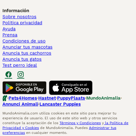
Información
Sobre nosotros
Politica privacidad
Ayuda
Prensa
Condiciones de uso
Anunciar tus mascotas
Anuncia tus cachorros
Anuncia tus gatos
Test perro ideal
Pets4Homes
Hastnet
PuppyPlaats
MundoAnimalia
Annunci Animali
Lancaster Puppies
MundoAnimalia.com utiliza cookies en este sitio para mejorar tu
experiencia de usuario. El uso de este sitio web y otros servicios
constituye la aceptación de los
Términos y Condiciones
y
la Política de
Privacidad y Cookies
de MundoAnimalia. Puedes
Administrar tus
preferencias
en cualquier momento.