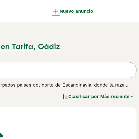
Nuevo anuncio
en Tarifa, Cádiz
rpados países del norte de Escandinavia, donde la raza
l hogar. Es un perro "spitzy" que tradicionalmente se
Clasificar por
Más reciente
valientes y leales, y son muy serios con su trabajo. Lee
ener información sobre esta raza de perro.