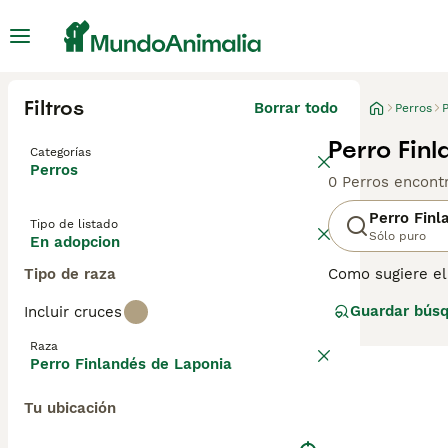
Filtros
Borrar todo
Perros
Perro Fin
Categorías
Perros
0 Perros encont
Perro Finl
Tipo de listado
Sólo puro
En adopcion
Tipo de raza
Como sugiere el 
siempre ha sido 
Guardar bús
Incluir cruces
usaba para manej
nuestra página 
Raza
Perro Finlandés de Laponia
Tu ubicación