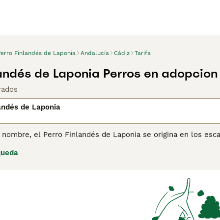
Perro Finlandés de Laponia
Andalucía
Cádiz
Tarifa
landés de Laponia Perros en adopcion
rados
andés de Laponia
nombre, el Perro Finlandés de Laponia se origina en los esca
muy apreciada no solo en el mundo laboral, sino también en e
queda
ar la manada de renos. Son conocidos por ser increíblemente 
de consejos de compra de Perro Finlandés de Laponia para obt