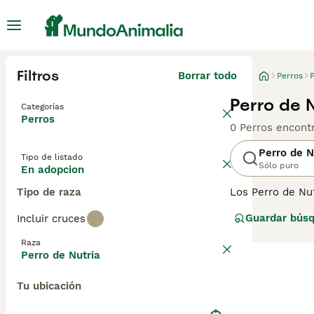
Filtros
Borrar todo
Perros
P
Perro de 
Categorías
Perros
0 Perros encont
Perro de N
Tipo de listado
Sólo puro
En adopcion
Tipo de raza
Los Perro de Nut
la caza, pero c
Guardar bús
Incluir cruces
llevan una vida 
ocupados al aire
Raza
que esté orgull
Perro de Nutria
pocos cachorros 
Tu ubicación
Lee nuestra pág