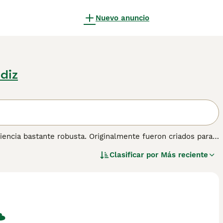
Nuevo anuncio
diz
iencia bastante robusta. Originalmente fueron criados para
 y perros de familia, especialmente para las personas que
Clasificar por
Más reciente
tria son bastante enérgicos y nada les gusta más que estar
 de lodo en la casa, no son la mejor opción para cualquiera
de Nutria son una de las razas nativas más raras, con muy
n en la lista de razas nativas en peligro de extinción.
formación sobre esta raza de perro.