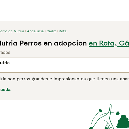
erro de Nutria
Andalucía
Cádiz
Rota
Nutria Perros en adopcion
en Rota, Cá
rados
utria
ria son perros grandes e impresionantes que tienen una apar
on el tiempo se han vuelto populares como perros de compañía
queda
activa al aire libre y que viven en el campo. Los Perro de Nu
 libre. Dado que pueden arrojar bastante pelo y dejar huellas
oso de tener un hogar impecable. Lamentablemente, los Perro 
registrados en el Kennel Club cada año y, como resultado, está
ina de consejos de compra de Perro de Nutria para obtener in