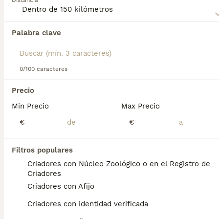
Distancia
Palabra clave
Encontramos 0 Perdiguero Frisón Perros en
adopcion en Yecla, Murcia.
Si deseas exactamente esta búsqueda guarda tu 
búsqueda y espera el resultado perfecto:
0/100 caracteres
Guardar búsqueda
Precio
Min Precio
Max Precio
Preguntas frecuentes
€
€
Filtros populares
¿Qué se supone que deben
Criadores con Núcleo Zoológico o en el Registro de
señalar los perros de
Criadores
muestra?
Criadores con Afijo
Por lo general, se trata de que encontró algo
Criadores con identidad verificada
interesante. Podría ser un pato, una ardilla o