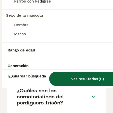
incluso una pelota de tenis . Algunas razas
Perros con Pedigree
de perros llevan esa palabra en su nombre,
como el braco alemán de pelo corto, debido
Sexo de la mascota
a su afición por encontrar, señalar y
ahuyentar animales pequeños.
Hembra
Macho
¿Cuál es la función del perro
stabyhoun?
Rango de edad
¿Cuál es el perro más
Generación
pequeño y tranquilo?
Guardar búsqueda
Ver resultados
(
0
)
¿Cuáles son las
características del
perdiguero frisón?