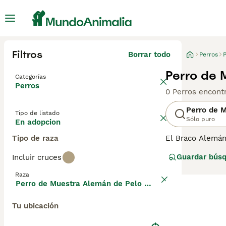
Filtros
Borrar todo
Perros
Perro de 
Categorías
Perros
0 Perros encont
Perro de 
Tipo de listado
Sólo puro
En adopcion
Tipo de raza
El Braco Alemán
siempre ha sido
Guardar bús
Incluir cruces
perros intelige
Largo está gana
Raza
Bracos Alemanes
Perro de Muestra Alemán de Pelo Largo
Tu ubicación