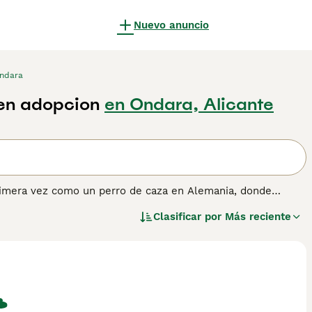
Nuevo anuncio
ndara
 en adopcion
en Ondara, Alicante
rimera vez como un perro de caza en Alemania, donde
mo perro de compañía y de familia. Son amigables, leales y
Clasificar por
Más reciente
como en el campo. Como resultado, el Braco Alemán de Pelo
l mundo. Lee nuestra página de consejos de compra de
perro.