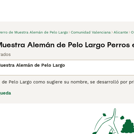
Perro de Muestra Alemán de Pelo Largo
Comunidad Valenciana
Alicante
O
Muestra Alemán de Pelo Largo Perros
rados
Muestra Alemán de Pelo Largo
 de Pelo Largo como sugiere su nombre, se desarrolló por p
 muy valorado no solo como perro de trabajo, sino también co
queda
ntes que se sienten cómodos tanto en el entorno doméstico 
ndo cada vez más seguidores en España y en otras partes de
 de Pelo Largo para obtener información sobre esta raza de 