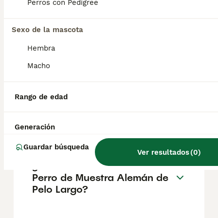
Perros con Pedigree
el pastor belga malinois tiene sus orígenes
en la Bélgica del siglo XVIII, cerca de la
ciudad de Malinas, donde fue criado como
Sexo de la mascota
perro de trabajo.
Hembra
¿Cuál es la raza de perro
Macho
aleman pequeño?
Rango de edad
¿Cuáles son los tipos de
braco alemán?
Generación
Guardar búsqueda
Ver resultados
(
0
)
¿Cómo es el carácter del
Perro de Muestra Alemán de
Pelo Largo?