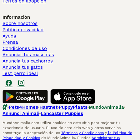
Perros en adopcion
Información
Sobre nosotros
Politica privacidad
Ayuda
Prensa
Condiciones de uso
Anunciar tus mascotas
Anuncia tus cachorros
Anuncia tus gatos
Test perro ideal
Pets4Homes
Hastnet
PuppyPlaats
MundoAnimalia
Annunci Animali
Lancaster Puppies
MundoAnimalia.com utiliza cookies en este sitio para mejorar tu
experiencia de usuario. El uso de este sitio web y otros servicios
constituye la aceptación de los
Términos y Condiciones
y
la Política de
Privacidad y Cookies
de MundoAnimalia. Puedes
Administrar tus