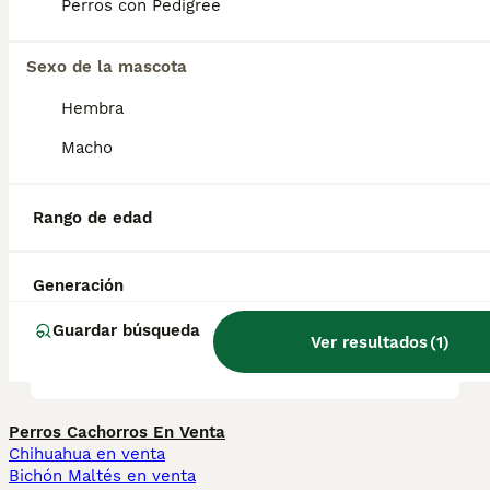
Perros con Pedigree
Sexo de la mascota
¿Los perros de montaña de
los Pirineos son buenas
Hembra
mascotas?
Macho
¿Cuánto cuesta un Perro de
Rango de edad
Montaña de los Pirineos?
Generación
¿Qué es el Perro de Montaña
Guardar búsqueda
Ver resultados
(
1
)
de los Pirineos?
Perros Cachorros En Venta
Chihuahua en venta
Bichón Maltés en venta