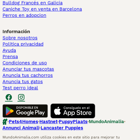
Bulldog Francés en Galicia
Caniche Toy en venta en Barcelona
Perros en adopcion
Información
Sobre nosotros
Politica privacidad
Ayuda
Prensa
Condiciones de uso
Anunciar tus mascotas
Anuncia tus cachorros
Anuncia tus gatos
Test perro ideal
Pets4Homes
Hastnet
PuppyPlaats
MundoAnimalia
Annunci Animali
Lancaster Puppies
MundoAnimalia.com utiliza cookies en este sitio para mejorar tu