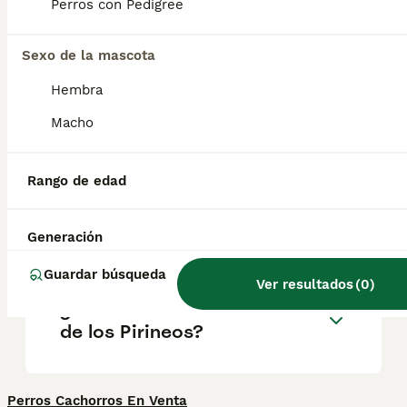
criado en primer lugar para proteger a los
Perros con Pedigree
rebaños. Son fuertes y ágiles, además de
dóciles y apegados a sus líderes.
Sexo de la mascota
Hembra
¿Los perros de montaña de
los Pirineos son buenas
Macho
mascotas?
Rango de edad
¿Cuánto cuesta un Perro de
Montaña de los Pirineos?
Generación
Guardar búsqueda
Ver resultados
(
0
)
¿Qué es el Perro de Montaña
de los Pirineos?
Perros Cachorros En Venta