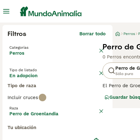
Filtros
Borrar todo
Perros
Perro de 
Categorías
Perros
0 Perros encont
Perro de G
Tipo de listado
Sólo puro
En adopcion
Tipo de raza
El Perro de Groe
de trineo. Se v
Guardar bús
Incluir cruces
y de altura. Si
definitiva quier
Raza
Groenlandia pro
Perro de Groenlandia
consejos para c
Tu ubicación