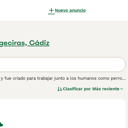
Nuevo anuncio
geciras, Cádiz
 y fue criado para trabajar junto a los humanos como perro
 se encuentran entre estas dos razas en términos de tamaño
Clasificar por
Más reciente
e no han sido "domesticados" como tales, lo que en
os. Con el cuidado y el entorno adecuados, un Perro de
sus necesidades específicas. Lee nuestra página de
e esta raza de perro.