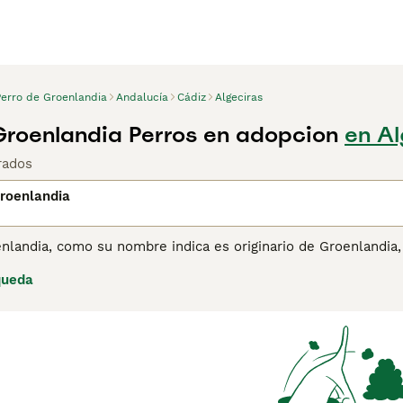
Perro de Groenlandia
Andalucía
Cádiz
Algeciras
Groenlandia Perros en adopcion
en Al
rados
roenlandia
nlandia, como su nombre indica es originario de Groenlandia,
en muy similares al Husky Siberiano y al Alaskan Malamute y
queda
empre han sido muy apreciados en su Groenlandia natal, aunqu
e decir que no son el tipo de perro apto para dueños primeriz
sperará en un entorno familiar y con personas que entiendan 
omprar un Perro de Groenlandia para obtener información sobr