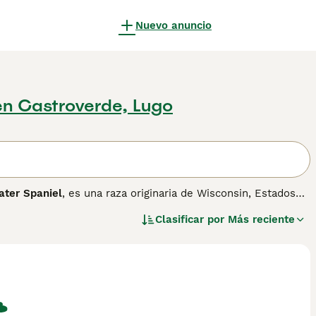
Nuevo anuncio
en Castroverde, Lugo
ter Spaniel
, es una raza originaria de Wisconsin, Estados
. Este perro de tamaño mediano suele medir entre 38 y 46 cm
Clasificar por
Más reciente
arrón o chocolate, y posee patas con membranas que le
 y leal, ideal para familias que disfruten de actividades al
mo perro de compañía, aunque puede mostrarse reservado con
ere ejercicio diario vigoroso y capillados frecuentes para
 bastante rara en España, pero su versatilidad lo hace
vantes incluyen "Perro de agua americano", "american water