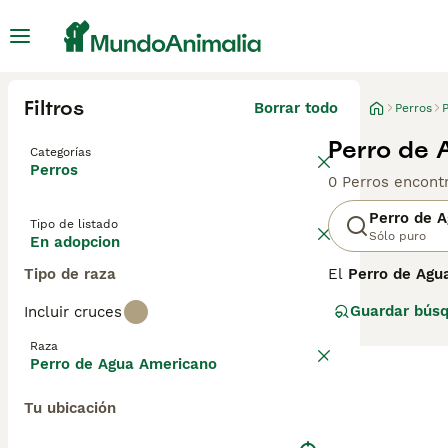
Filtros
Borrar todo
Perros
Perro de 
Categorías
Perros
0 Perros encont
Perro de 
Tipo de listado
Sólo puro
En adopcion
Tipo de raza
El
Perro de Agu
Unidos, creada e
Guardar bús
Incluir cruces
y pesar entre 1
facilitan nadar.
Raza
aire libre. Tie
Perro de Agua Americano
extraños si no s
mantener su pel
Tu ubicación
adecuado para qu
spaniel", "spani