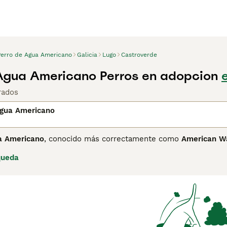
Perro de Agua Americano
Galicia
Lugo
Castroverde
Agua Americano Perros en adopcion
rados
Agua Americano
a Americano
, conocido más correctamente como
American Wa
n el siglo XIX para la caza y recuperación de aves acuáticas
queda
1 y 20 kg. Su pelaje es denso, rizado o ondulado, en tonos m
 En cuanto a su temperamento, es un perro enérgico, inteligente
ne una naturaleza amigable con los niños y se adapta bien co
e socializa adecuadamente. Debido a su nivel de energía, requi
aje en buen estado. Es importante mencionar que esta raza es
ienes buscan un perro activo y cariñoso. Palabras clave rele
el de agua americano" y "perro de aguas americano".