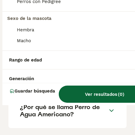
perfecto cazador de aves acuáticas y muy
Perros con Pedigree
amigable. Sin embargo, el Lagotto
Romagnolo es un gran detector de trufas.
De hecho es el único perro reconocido
Sexo de la mascota
especial para esta tarea.
Hembra
Macho
¿Cuánto cuesta un Perro de
Agua Americano en España?
Rango de edad
¿Qué es el Perro de Agua
Generación
Americano?
Guardar búsqueda
Ver resultados
(
0
)
¿Por qué se llama Perro de
Agua Americano?