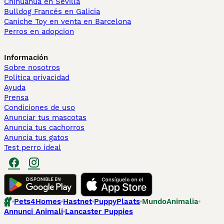
Chihuahua en Sevilla
Bulldog Francés en Galicia
Caniche Toy en venta en Barcelona
Perros en adopcion
Información
Sobre nosotros
Politica privacidad
Ayuda
Prensa
Condiciones de uso
Anunciar tus mascotas
Anuncia tus cachorros
Anuncia tus gatos
Test perro ideal
Pets4Homes
Hastnet
PuppyPlaats
MundoAnimalia
Annunci Animali
Lancaster Puppies