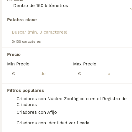
Distancia
raza.
Palabra clave
Encontramos 0 Münsterländer Pequeño
Perros en adopcion en Xinzo de Limia,
Ourense.
Si deseas exactamente esta búsqueda guarda tu 
0/100 caracteres
búsqueda y espera el resultado perfecto:
Precio
Guardar búsqueda
Min Precio
Max Precio
€
€
Preguntas frecuentes
Filtros populares
Criadores con Núcleo Zoológico o en el Registro de
¿Cuánto cuesta un
Criadores
Munsterlander pequeño?
Criadores con Afijo
El coste de adquisición de esta raza puede
Criadores con identidad verificada
variar según factores como el pedigrí, la