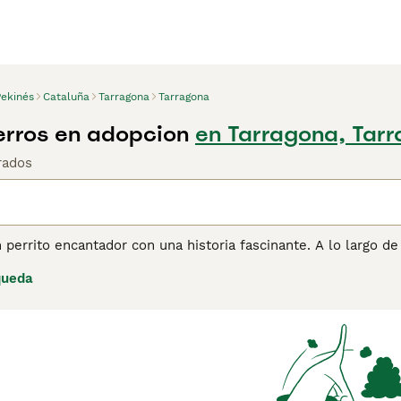
Pekinés
Cataluña
Tarragona
Tarragona
erros en adopcion
en Tarragona, Tar
rados
 perrito encantador con una historia fascinante. A lo largo d
a encantadora, sino también por su naturaleza amistosa, leal 
queda
legado a los corazones y hogares de muchas personas en todo
ina de consejos de compra de Pekinés
para obtener informaci