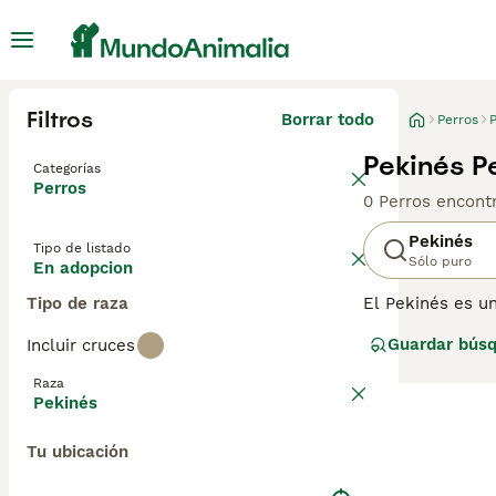
Filtros
Borrar todo
Perros
Pekinés P
Categorías
Perros
0 Perros encont
Pekinés
Tipo de listado
Sólo puro
En adopcion
Tipo de raza
El Pekinés es un
por su aparienci
Guardar bús
Incluir cruces
antaño, y han l
Raza
Lee nuestra
pág
Pekinés
Tu ubicación