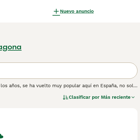
Nuevo anuncio
ragona
e los años, se ha vuelto muy popular aquí en España, no solo
y cariñosa. El Pekinés de hoy es muy similar a los perros de
Clasificar por
Más reciente
 el mundo.
ón sobre esta raza de perro.