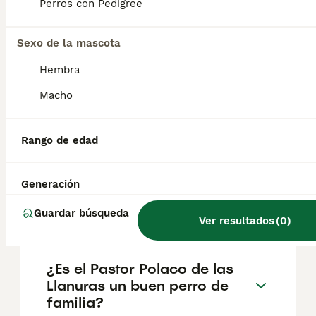
pelaje lanoso y complexión fuerte y
Perros con Pedigree
musculosa. Su pelaje largo y tupido tiene
una textura áspera con un manto inferior
Sexo de la mascota
muy suave. El pelo casi le cubre los ojos y
puede ser de muchos colores.
Hembra
Macho
¿Cuánto cuesta un perro
pastor polaco de las tierras
bajas?
Rango de edad
Generación
¿Cómo es el Pastor polaco
de las llanuras?
Guardar búsqueda
Ver resultados
(
0
)
¿Es el Pastor Polaco de las
Llanuras un buen perro de
familia?