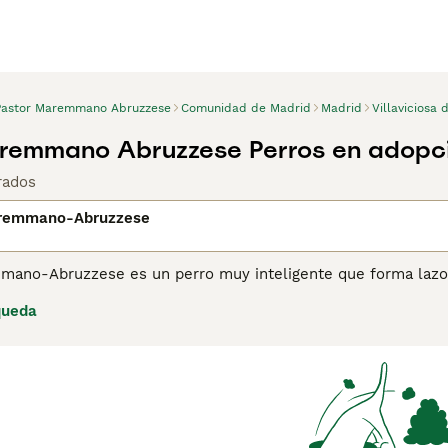
Pastor Maremmano Abruzzese
Comunidad de Madrid
Madrid
Villaviciosa
aremmano Abruzzese Perros en adopc
rados
aremmano-Abruzzese
mano-Abruzzese es un perro muy inteligente que forma lazos
han sido apreciados por sus habilidades de pastoreo, pero ta
queda
es. Los Maremmanos son perros nobles que disfrutan de ser pa
s por eso que se han abierto camino en los corazones y hoga
Sin embargo, si quieres compartir tu hogar con un Pastor Ma
ue estos hermosos perros son bastante especiales.
ina de consejos de compra de Pastor Maremmano-Abruzzese