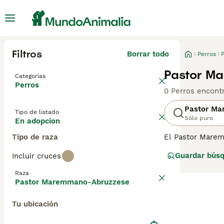
Filtros
Borrar todo
Perros
Pastor M
Categorías
Perros
0 Perros encont
Pastor M
Tipo de listado
Sólo puro
En adopcion
Tipo de raza
El Pastor Marem
natal, siempre 
Guardar bús
Incluir cruces
amables y gentil
su alrededor. E
Raza
vez en España. 
Pastor Maremmano-Abruzzese
criadores, ya q
Tu ubicación
Lee nuestra
pág