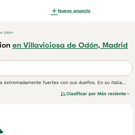
Nuevo anuncio
 de Odón
ion
en Villaviciosa de Odón, Madrid
 extremadamente fuertes con sus dueños. En su Italia
mbién son conocidos por ser perros de familia y compañeros
Clasificar por
Más reciente
rte de la familia y de participar en todo lo que sucede a
res de muchas personas desde que aparecieron por primera
remmano-Abruzzese, debes registrar tu interés con los
para obtener información sobre esta raza de perro.