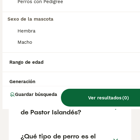
poco reservados con extraños. Su pelaje
Perros con Pedigree
denso y resistente al agua les protege de las
inclemencias del tiempo, siendo ideal para
su entorno nórdico.
Sexo de la mascota
Hembra
¿Los pastores islandeses
Macho
ladran mucho?
Rango de edad
¿Ventajas de tener un pastor
australiano?
Generación
Guardar búsqueda
Ver resultados
(
0
)
¿Cuánto cuesta un cachorro
de Pastor Islandés?
¿Qué tipo de perro es el