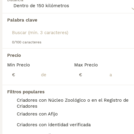
Distancia
Palabra clave
Encontramos 0 Pastor Islandés Perros en
adopcion en Paterna, Valencia.
Si deseas exactamente esta búsqueda guarda tu 
búsqueda y espera el resultado perfecto:
0/100 caracteres
Guardar búsqueda
Precio
Min Precio
Max Precio
Preguntas frecuentes
€
€
Filtros populares
¿Cómo es el temperamento
Criadores con Núcleo Zoológico o en el Registro de
del pastor islandés?
Criadores
Criadores con Afijo
Su carácter es alegre, amistoso y curioso, lo
que les permite llevarse bien con otros
Criadores con identidad verificada
perros y personas, aunque pueden ser un