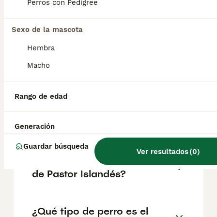
poco reservados con extraños. Su pelaje
Perros con Pedigree
denso y resistente al agua les protege de las
inclemencias del tiempo, siendo ideal para
su entorno nórdico.
Sexo de la mascota
Hembra
¿Los pastores islandeses
Macho
ladran mucho?
Rango de edad
¿Ventajas de tener un pastor
australiano?
Generación
Guardar búsqueda
Ver resultados
(
0
)
¿Cuánto cuesta un cachorro
de Pastor Islandés?
¿Qué tipo de perro es el