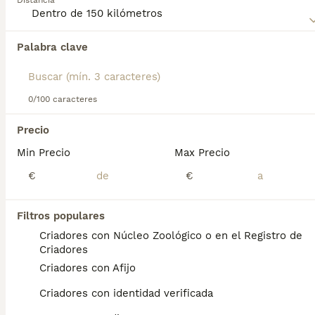
Distancia
Palabra clave
Encontramos 0 Pastor Islandés Perros en
adopcion en Benicasim, Castellón.
Si deseas exactamente esta búsqueda guarda tu 
búsqueda y espera el resultado perfecto:
0/100 caracteres
Guardar búsqueda
Precio
Min Precio
Max Precio
Preguntas frecuentes
€
€
Filtros populares
¿Cómo es el temperamento
Criadores con Núcleo Zoológico o en el Registro de
del pastor islandés?
Criadores
Criadores con Afijo
Su carácter es alegre, amistoso y curioso, lo
que les permite llevarse bien con otros
Criadores con identidad verificada
perros y personas, aunque pueden ser un