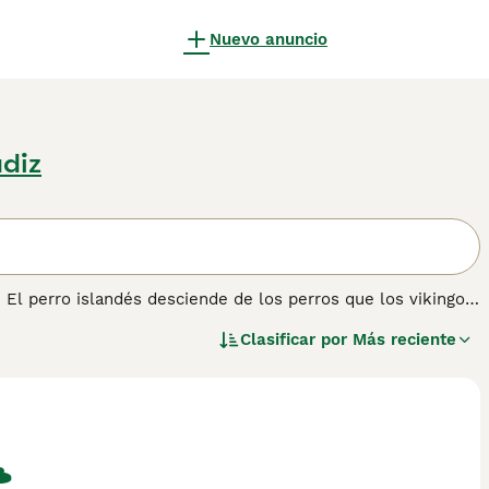
Nuevo anuncio
ádiz
. El perro islandés desciende de los perros que los vikingos
torear el ganado. Consulta
nuestra página de consejos sobre
Clasificar por
Más reciente