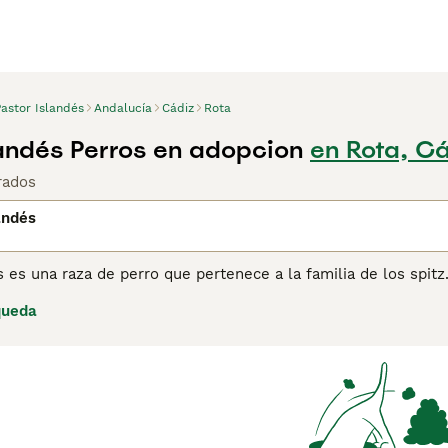
astor Islandés
Andalucía
Cádiz
Rota
landés Perros en adopcion
en Rota, C
rados
andés
s es una raza de perro que pertenece a la familia de los spitz
dia en los siglos IX y X, donde fue utilizado para arrear y pas
queda
s
para más información sobre esta raza.