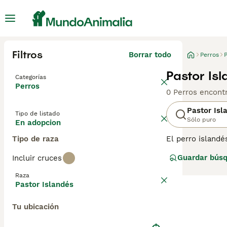
Filtros
Borrar todo
Perros
P
Pastor Is
Categorías
Perros
0 Perros encont
Pastor Isl
Tipo de listado
Sólo puro
En adopcion
Tipo de raza
El perro islandé
trajeron a Islan
Guardar bús
Incluir cruces
el perro islandé
Raza
Pastor Islandés
Tu ubicación