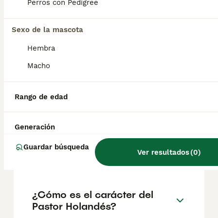
ideal para una familia activa que esté
Perros con Pedigree
familiarizada con los perros.
Sexo de la mascota
¿Cómo saber si mi perro es
Hembra
un Pastor Holandés?
Macho
¿Cómo es el Pastor Holandés
Rango de edad
con los niños?
Generación
¿Cuánto cuesta un cachorro
Guardar búsqueda
Ver resultados
(
0
)
de Pastor Holandés?
¿Cómo es el carácter del
Pastor Holandés?