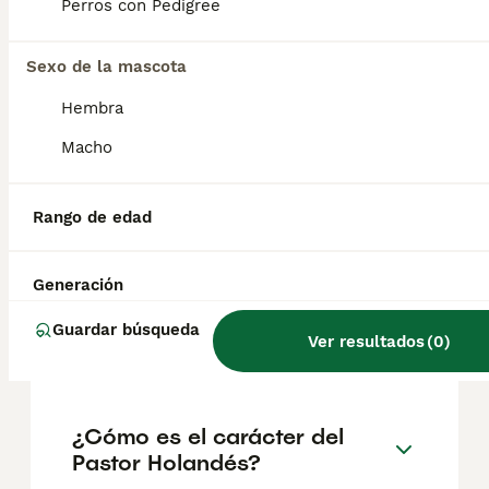
ideal para una familia activa que esté
Perros con Pedigree
familiarizada con los perros.
Sexo de la mascota
¿Cómo saber si mi perro es
Hembra
un Pastor Holandés?
Macho
¿Cómo es el Pastor Holandés
Rango de edad
con los niños?
Generación
¿Cuánto cuesta un cachorro
Guardar búsqueda
Ver resultados
(
0
)
de Pastor Holandés?
¿Cómo es el carácter del
Pastor Holandés?