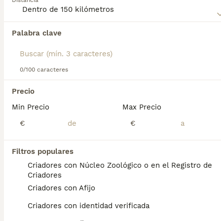
Distancia
perro.
Palabra clave
Encontramos 0 Pastor de Bérgamo Perros en
adopcion en Yecla, Murcia.
Si deseas exactamente esta búsqueda guarda tu 
búsqueda y espera el resultado perfecto:
0/100 caracteres
Guardar búsqueda
Precio
Min Precio
Max Precio
Preguntas frecuentes
€
€
Filtros populares
¿Cuánto cuesta un perro
Criadores con Núcleo Zoológico o en el Registro de
pastor de Bergamasco?
Criadores
Criadores con Afijo
El coste de adquisición de esta raza puede
variar según factores como el pedigrí, la
Criadores con identidad verificada
reputación del criador y la ubicación