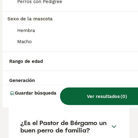
geográfica. Es fundamental acudir a
Perros con Pedigree
criadores responsables que garanticen la
salud y el bienestar de los animales.
Informarse bien y comparar opciones antes
Sexo de la mascota
de comprometerse siempre es la mejor
Hembra
decisión.
Macho
¿Cuáles son las
características de un
Rango de edad
cachorro pastor belga?
Generación
¿Cuál es el mejor pastor
Guardar búsqueda
Ver resultados
(
0
)
alemán de España?
¿Es el Pastor de Bérgamo un
buen perro de familia?