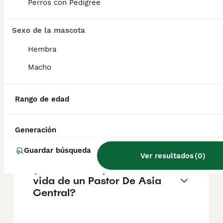
pueden variar según factores como el
Perros con Pedigree
pedigrí, la reputación del criador y la
ubicación.
Sexo de la mascota
Hembra
¿Cómo es el carácter de
Pastor De Asia Central?
Macho
Rango de edad
¿Cuáles son las ventajas y
desventajas de la raza
Pastor De Asia Central?
Generación
Guardar búsqueda
Ver resultados
(
0
)
¿Cuál es la esperanza de
vida de un Pastor De Asia
Central?