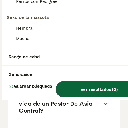
pueden variar según factores como el
Perros con Pedigree
pedigrí, la reputación del criador y la
ubicación.
Sexo de la mascota
Hembra
¿Cómo es el carácter de
Pastor De Asia Central?
Macho
Rango de edad
¿Cuáles son las ventajas y
desventajas de la raza
Pastor De Asia Central?
Generación
Guardar búsqueda
Ver resultados
(
0
)
¿Cuál es la esperanza de
vida de un Pastor De Asia
Central?