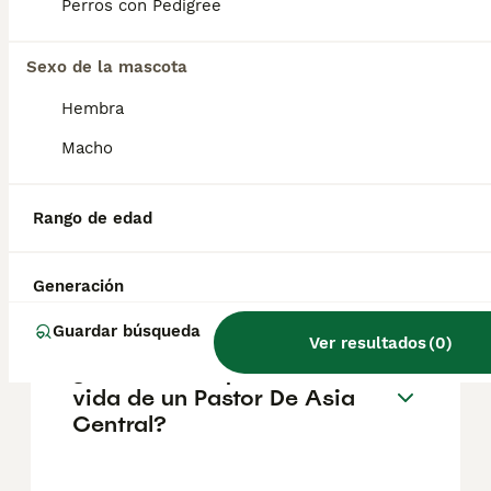
pueden variar según factores como el
Perros con Pedigree
pedigrí, la reputación del criador y la
ubicación.
Sexo de la mascota
Hembra
¿Cómo es el carácter de
Pastor De Asia Central?
Macho
Rango de edad
¿Cuáles son las ventajas y
desventajas de la raza
Pastor De Asia Central?
Generación
Guardar búsqueda
Ver resultados
(
0
)
¿Cuál es la esperanza de
vida de un Pastor De Asia
Central?