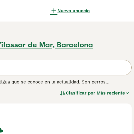
Nuevo anuncio
ViIassar de Mar, Barcelona
tigua que se conoce en la actualidad. Son perros
eros leales, valientes y devotos a lo largo de los siglos.
Clasificar por
Más reciente
hermosos y grandes perros están ganando popularidad en
o los reconoce como una raza. Lee nuestra página de
 esta raza de perro.