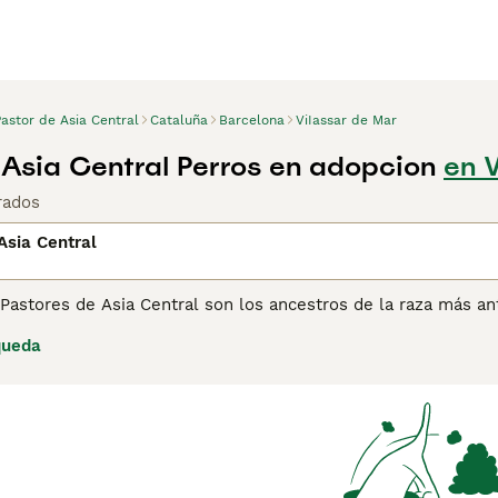
astor de Asia Central
Cataluña
Barcelona
ViIassar de Mar
 Asia Central Perros en adopcion
en 
rados
Asia Central
Pastores de Asia Central son los ancestros de la raza más an
nobles y de aspecto orgulloso que han demostrado ser compañ
queda
 conoce como Ovcharka de Asia Central y hoy en día, estos 
incluso aquí en España, aunque actualmente el Kennel Club n
pra de Pastor de Asia Central para obtener información sobre