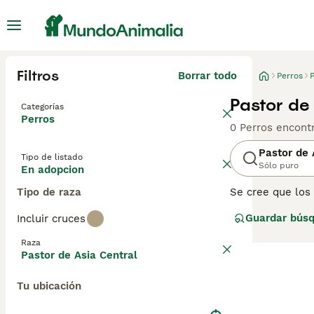
Filtros
Borrar todo
Perros
P
Pastor de
Categorías
Perros
0 Perros encont
Pastor de 
Tipo de listado
Sólo puro
En adopcion
Tipo de raza
Se cree que los 
extremadamente 
Guardar bús
Incluir cruces
A menudo se les
todo el mundo, 
Raza
consejos de com
Pastor de Asia Central
Tu ubicación