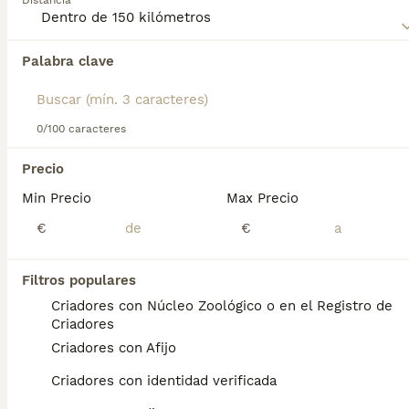
Distancia
Palabra clave
Encontramos 0 Pastor Belga Malinois Perros
en adopcion en ViIassar de Mar, Barcelona.
Si deseas exactamente esta búsqueda guarda tu 
búsqueda y espera el resultado perfecto:
0/100 caracteres
Guardar búsqueda
Precio
Min Precio
Max Precio
Preguntas frecuentes
€
€
Filtros populares
¿Cuánto cuesta un cachorro
Criadores con Núcleo Zoológico o en el Registro de
de Pastor Belga Malinois?
Criadores
Criadores con Afijo
El coste medio de un cachorro de Pastor
Belga Malinois en España es de
Criadores con identidad verificada
aproximadamente 700€, aunque los precios