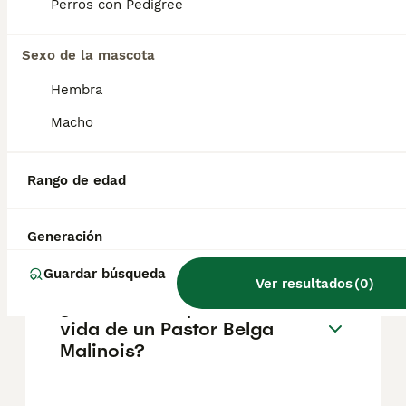
pueden variar según factores como el
Perros con Pedigree
pedigrí, la reputación del criador y la
ubicación.
Sexo de la mascota
Hembra
¿Cómo es el carácter de
Pastor Belga Malinois?
Macho
Rango de edad
¿Cuáles son las ventajas y
desventajas de la raza
Pastor Belga Malinois?
Generación
Guardar búsqueda
Ver resultados
(
0
)
¿Cuál es la esperanza de
vida de un Pastor Belga
Malinois?