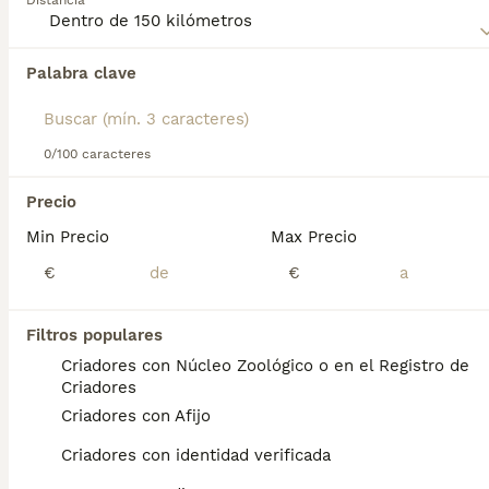
Distancia
inteligencia.
Lee nuestra
página de consejos de compra de Papillon
Palabra clave
Encontramos 0 Papillon Perros en adopcion
para obtener información sobre esta raza de perro.
en Yecla, Murcia.
Si deseas exactamente esta búsqueda guarda tu 
búsqueda y espera el resultado perfecto:
0/100 caracteres
Guardar búsqueda
Precio
Min Precio
Max Precio
Preguntas frecuentes
€
€
Filtros populares
¿Cuánto cuestan los
Criadores con Núcleo Zoológico o en el Registro de
cachorros de papillon?
Criadores
Criadores con Afijo
El coste de adquisición de esta raza puede
variar según factores como el pedigrí, la
Criadores con identidad verificada
reputación del criador y la ubicación