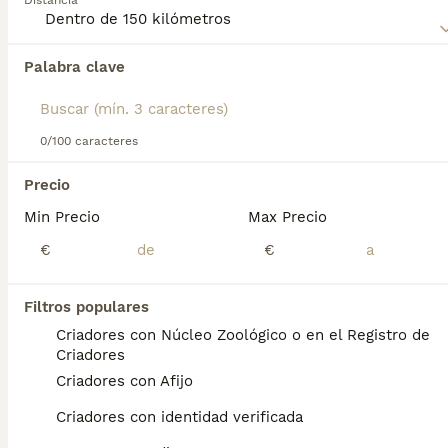
Distancia
Encontramos 0 Otras razas Perros en
adopcion en Sant Cugat del Vallès,
Palabra clave
Barcelona.
Si deseas exactamente esta búsqueda guarda tu 
búsqueda y espera el resultado perfecto:
0/100 caracteres
Guardar búsqueda
Precio
Perros Cachorros En Venta
Chihuahua en venta
Min Precio
Max Precio
Bichón Maltés en venta
€
€
Yorkshire Terrier en venta
Pomerania en venta
Border Collie en venta
Filtros populares
Teckel en venta
Caniche Toy en venta
Criadores con Núcleo Zoológico o en el Registro de
Criadores
Criadores con Afijo
Gatos y Gatitos En Venta
Bosque de Noruega en venta
Criadores con identidad verificada
Británico en venta
Sphynx en venta