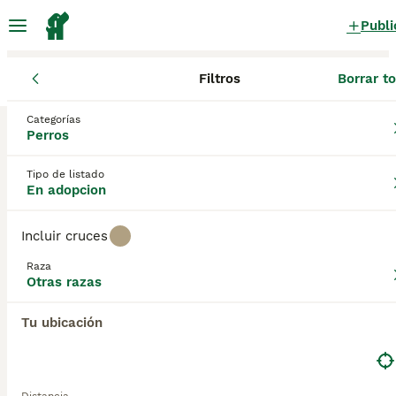
Publi
Filtros
Borrar t
Perros
Otras razas
Cataluña
Barcelona
Sant Cugat del Vall
Categorías
Otras razas Perros en adopcion
Perros
en Sant Cugat del Vallès, Barcelona
Tipo de listado
0 Perros encontrados
En adopcion
Otras razas
Filtros
Sólo puro
Incluir cruces
Guardar búsqueda
Orden
Raza
Otras razas
Tu ubicación