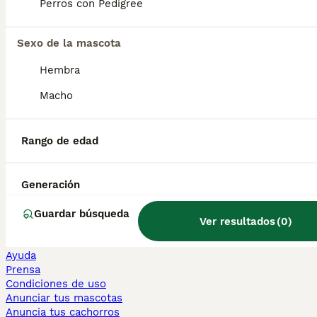
Perros con Pedigree
Bengalí en venta
Maine Coon en venta
Persa en venta
Sexo de la mascota
Hembra
Otras páginas populares
Teckel en Barcelona
Macho
Bulldog Francés en Madrid
Bichón Maltés en València
Chihuahua en Sevilla
Rango de edad
Bulldog Francés en Galicia
Caniche Toy en venta en Barcelona
Perros en adopcion
Generación
Información
Guardar búsqueda
Ver resultados
(
0
)
Sobre nosotros
Politica privacidad
Ayuda
Prensa
Condiciones de uso
Anunciar tus mascotas
Anuncia tus cachorros