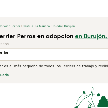
orwich Terrier
Castilla-La Mancha
Toledo
Burujón
errier Perros en adopcion
en Burujón,
rados
rrier
er es el más pequeño de todos los Terriers de trabajo y reci
iglo XX. Se parecen mucho a sus primos Norfolk Terrier, con la
queda
 tienen más caídas. Aunque estos perros encantadores, afect
cotas familiares, han caído en desgracia en los últimos tiemp
eligro de extinción por el Kennel Club. Lee nuestra página d
e esta raza de perro.