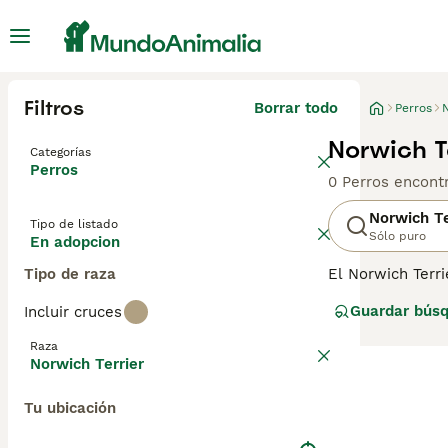
Filtros
Borrar todo
Perros
N
Norwich T
Categorías
Perros
0 Perros encont
Norwich Te
Tipo de listado
Sólo puro
En adopcion
Tipo de raza
El Norwich Terri
principios del s
Guardar bús
Incluir cruces
los Norfolk las
de trabajo y mas
Raza
domésticas en p
Norwich Terrier
información sobr
Tu ubicación