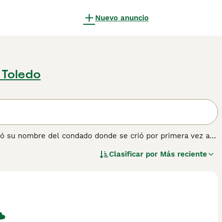
Nuevo anuncio
 Toledo
bió su nombre del condado donde se crió por primera vez a
 diferencia de tener las orejas puntiagudas, mientras que
Clasificar por
Más reciente
uosos y animados alguna vez fueron populares como perros
os. Debido a esto, han sido colocados en la lista de razas
e consejos de compra de Norwich Terrier para obtener