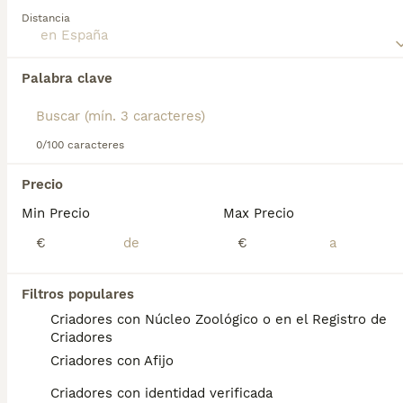
Norfolk Terrier
para obtener información sobre esta raza
Distancia
de perro.
Encontramos 0 Norfolk Terrier Perros en
Palabra clave
adopcion.
Si deseas exactamente esta búsqueda guarda tu 
búsqueda y espera el resultado perfecto:
0/100 caracteres
Guardar búsqueda
Precio
Min Precio
Max Precio
Preguntas frecuentes
€
€
¿Cuánto cuesta un cachorro
Filtros populares
de Norfolk Terrier?
Criadores con Núcleo Zoológico o en el Registro de
Criadores
El coste medio de un cachorro de Norfolk
Criadores con Afijo
Terrier en España es de aproximadamente
700€, aunque los precios pueden variar
Criadores con identidad verificada