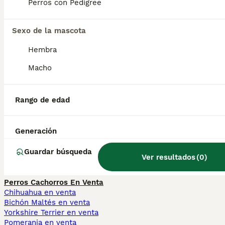
esperar, destacan en flyball, obediencia,
Perros con Pedigree
pastoreo y frisbee . Son bastante juguetones
y pueden ser traviesos, sobre todo a la hora
de cavar.
Sexo de la mascota
Hembra
¿Mudi perro precio?
Macho
Rango de edad
¿Quién fue Mudi?
Generación
¿Mudi Perro precio?
Guardar búsqueda
Ver resultados
(
0
)
Perros Cachorros En Venta
Chihuahua en venta
Bichón Maltés en venta
Yorkshire Terrier en venta
Pomerania en venta