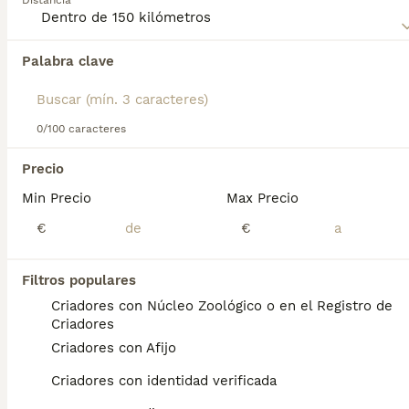
Distancia
Mudi
para obtener más información sobre esta raza.
Palabra clave
Encontramos 0 Mudi Perros en adopcion en
San Martín de Montalbán, Toledo.
Si deseas exactamente esta búsqueda guarda tu 
búsqueda y espera el resultado perfecto:
0/100 caracteres
Guardar búsqueda
Precio
Min Precio
Max Precio
Preguntas frecuentes
€
€
Filtros populares
¿Los perros de Mudi son
Criadores con Núcleo Zoológico o en el Registro de
buenas mascotas?
Criadores
Criadores con Afijo
Los Mudi son perros muy enérgicos. Aunque
son tranquilos y relajados en casa, una vez
Criadores con identidad verificada
fuera disfrutan corriendo. Como era de