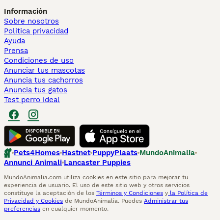
Información
Sobre nosotros
Politica privacidad
Ayuda
Prensa
Condiciones de uso
Anunciar tus mascotas
Anuncia tus cachorros
Anuncia tus gatos
Test perro ideal
Pets4Homes
Hastnet
PuppyPlaats
MundoAnimalia
Annunci Animali
Lancaster Puppies
MundoAnimalia.com utiliza cookies en este sitio para mejorar tu
experiencia de usuario. El uso de este sitio web y otros servicios
constituye la aceptación de los
Términos y Condiciones
y
la Política de
Privacidad y Cookies
de MundoAnimalia. Puedes
Administrar tus
preferencias
en cualquier momento.