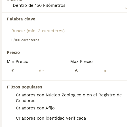
Distancia
preescolar.
Palabra clave
Encontramos 0 Morkie Perros en adopcion en
Tarifa, Cádiz.
Si deseas exactamente esta búsqueda guarda tu 
búsqueda y espera el resultado perfecto:
0/100 caracteres
Guardar búsqueda
Precio
Min Precio
Max Precio
Preguntas frecuentes
€
€
Filtros populares
¿Cuánto vale un perro
Criadores con Núcleo Zoológico o en el Registro de
morkie?
Criadores
Criadores con Afijo
El coste de adquisición de esta raza puede
variar según factores como el pedigrí, la
Criadores con identidad verificada
reputación del criador y la ubicación