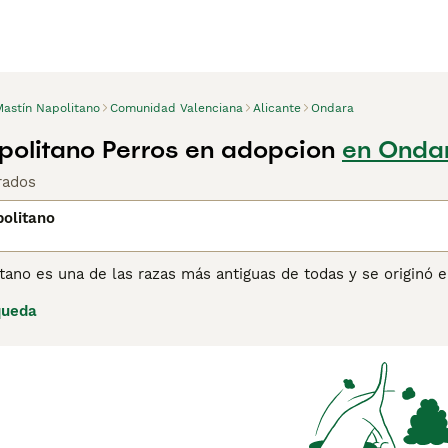
Mastín Napolitano
Comunidad Valenciana
Alicante
Ondara
politano Perros en adopcion
en Ondar
rados
olitano
tano es una de las razas más antiguas de todas y se originó 
antes perros guardianes, son conocidos por su naturaleza am
queda
e cantidad de piel suelta alrededor de la cara y el cuello, l
apariencia imponente en general.
ina de consejos de compra de Mastín Napolitano
para obtener