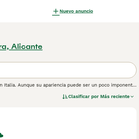
Nuevo anuncio
a, Alicante
en Italia. Aunque su apariencia puede ser un poco imponente
igable y cariñosa. Son perros muy grandes y pesados y
Clasificar por
Más reciente
o que combinado con sus labios ultra secos le da al Mastín
 información sobre esta raza de perro.