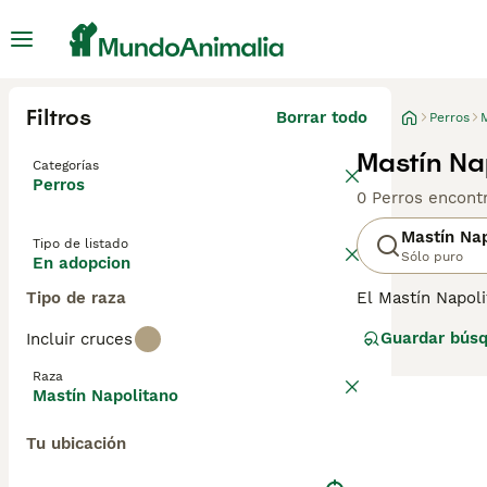
Filtros
Borrar todo
Perros
Mastín Na
Categorías
Perros
0 Perros encont
Mastín Nap
Tipo de listado
Sólo puro
En adopcion
Tipo de raza
El Mastín Napoli
y son impresion
Guardar bús
Incluir cruces
tienen una enorm
Napolitano una 
Raza
Mastín Napolitano
Lee nuestra
pág
Tu ubicación