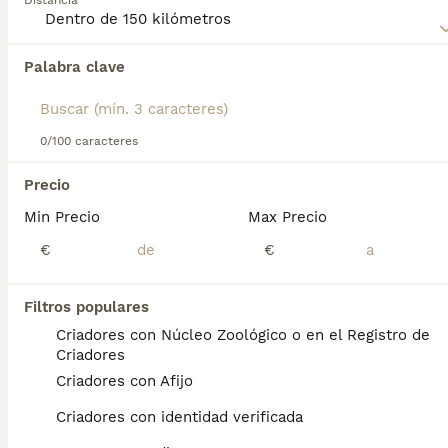
Distancia
con su familia. Su gran resistencia y nobleza lo hacen ideal
para vivir en áreas rurales, donde puede ejercer sus
instintos de protección.
Palabra clave
Encontramos 0 Mastín Español Perros en
adopcion en Sueca, Valencia.
Si deseas exactamente esta búsqueda guarda tu 
búsqueda y espera el resultado perfecto:
0/100 caracteres
Guardar búsqueda
Precio
Perros Cachorros En Venta
Min Precio
Max Precio
Chihuahua en venta
Bichón Maltés en venta
€
€
Yorkshire Terrier en venta
Pomerania en venta
Border Collie en venta
Filtros populares
Teckel en venta
Criadores con Núcleo Zoológico o en el Registro de
Caniche Toy en venta
Criadores
Criadores con Afijo
Gatos y Gatitos En Venta
Criadores con identidad verificada
Bosque de Noruega en venta
Británico en venta