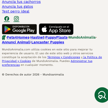
Anuncia tus cachorros
Anuncia tus gatos
Test perro ideal
Pets4Homes
Hastnet
PuppyPlaats
MundoAnimalia
Annunci Animali
Lancaster Puppies
MundoAnimalia.com utiliza cookies en este sitio para mejorar tu
experiencia de usuario. El uso de este sitio web y otros servicios
constituye la aceptación de los
Términos y Condiciones
y
la Política de
Privacidad y Cookies
de MundoAnimalia. Puedes
Administrar tus
preferencias
en cualquier momento.
© Derechos de autor
2026
-
Mundoanimalia