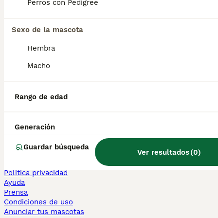
Perros con Pedigree
Sphynx en venta
Bengalí en venta
Maine Coon en venta
Sexo de la mascota
Persa en venta
Hembra
Otras páginas populares
Macho
Teckel en Barcelona
Bulldog Francés en Madrid
Bichón Maltés en València
Rango de edad
Chihuahua en Sevilla
Bulldog Francés en Galicia
Caniche Toy en venta en Barcelona
Generación
Perros en adopcion
Guardar búsqueda
Ver resultados
(
0
)
Información
Sobre nosotros
Politica privacidad
Ayuda
Prensa
Condiciones de uso
Anunciar tus mascotas