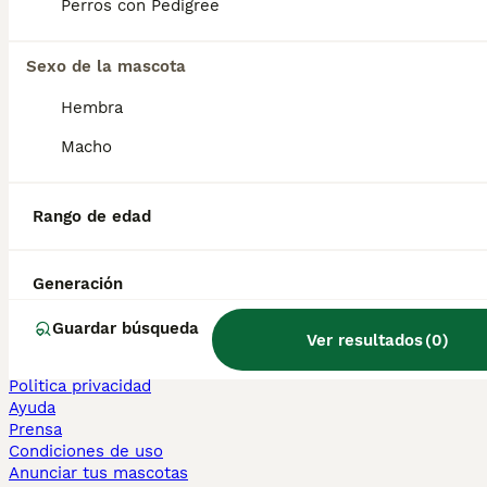
Perros con Pedigree
Sphynx en venta
Bengalí en venta
Maine Coon en venta
Sexo de la mascota
Persa en venta
Hembra
Otras páginas populares
Macho
Teckel en Barcelona
Bulldog Francés en Madrid
Bichón Maltés en València
Rango de edad
Chihuahua en Sevilla
Bulldog Francés en Galicia
Caniche Toy en venta en Barcelona
Generación
Perros en adopcion
Guardar búsqueda
Ver resultados
(
0
)
Información
Sobre nosotros
Politica privacidad
Ayuda
Prensa
Condiciones de uso
Anunciar tus mascotas