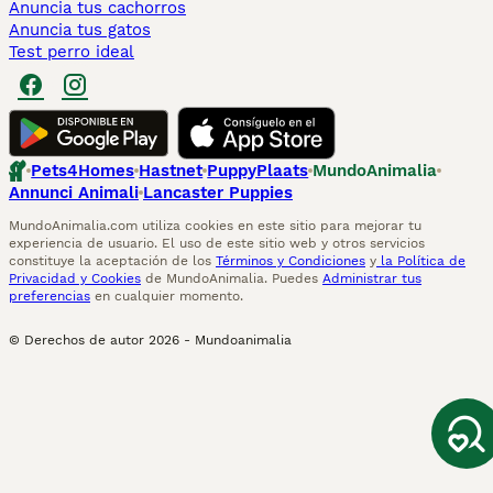
Anuncia tus cachorros
Anuncia tus gatos
Test perro ideal
Pets4Homes
Hastnet
PuppyPlaats
MundoAnimalia
Annunci Animali
Lancaster Puppies
MundoAnimalia.com utiliza cookies en este sitio para mejorar tu
experiencia de usuario. El uso de este sitio web y otros servicios
constituye la aceptación de los
Términos y Condiciones
y
la Política de
Privacidad y Cookies
de MundoAnimalia. Puedes
Administrar tus
preferencias
en cualquier momento.
© Derechos de autor
2026
-
Mundoanimalia