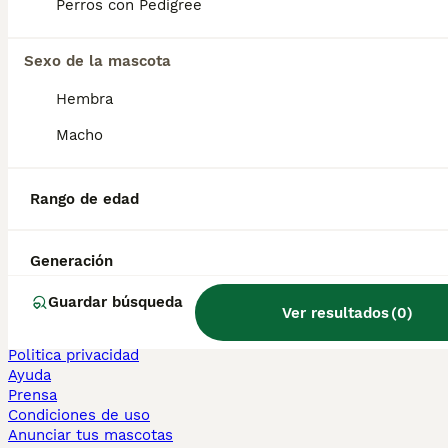
Perros con Pedigree
Sphynx en venta
Bengalí en venta
Maine Coon en venta
Sexo de la mascota
Persa en venta
Hembra
Otras páginas populares
Macho
Teckel en Barcelona
Bulldog Francés en Madrid
Bichón Maltés en València
Rango de edad
Chihuahua en Sevilla
Bulldog Francés en Galicia
Caniche Toy en venta en Barcelona
Generación
Perros en adopcion
Guardar búsqueda
Ver resultados
(
0
)
Información
Sobre nosotros
Politica privacidad
Ayuda
Prensa
Condiciones de uso
Anunciar tus mascotas