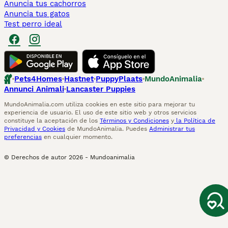
Anuncia tus cachorros
Anuncia tus gatos
Test perro ideal
Pets4Homes
Hastnet
PuppyPlaats
MundoAnimalia
Annunci Animali
Lancaster Puppies
MundoAnimalia.com utiliza cookies en este sitio para mejorar tu
experiencia de usuario. El uso de este sitio web y otros servicios
constituye la aceptación de los
Términos y Condiciones
y
la Política de
Privacidad y Cookies
de MundoAnimalia. Puedes
Administrar tus
preferencias
en cualquier momento.
© Derechos de autor
2026
-
Mundoanimalia