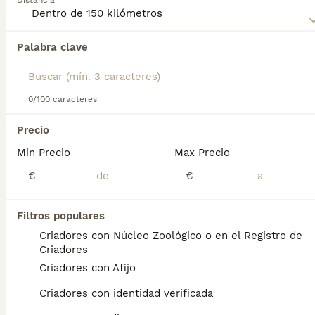
Distancia
con su familia. Su gran resistencia y nobleza lo hacen ideal
para vivir en áreas rurales, donde puede ejercer sus
instintos de protección.
Palabra clave
Encontramos 0 Mastín Español Perros en
adopcion en Castelldefels, Barcelona.
Si deseas exactamente esta búsqueda guarda tu 
búsqueda y espera el resultado perfecto:
0/100 caracteres
Guardar búsqueda
Precio
Perros Cachorros En Venta
Min Precio
Max Precio
Chihuahua en venta
Bichón Maltés en venta
€
€
Yorkshire Terrier en venta
Pomerania en venta
Border Collie en venta
Filtros populares
Teckel en venta
Criadores con Núcleo Zoológico o en el Registro de
Caniche Toy en venta
Criadores
Criadores con Afijo
Gatos y Gatitos En Venta
Criadores con identidad verificada
Bosque de Noruega en venta
Británico en venta