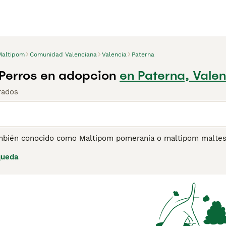
Maltipom
Comunidad Valenciana
Valencia
Paterna
Perros en adopcion
en Paterna, Vale
rados
mbién conocido como Maltipom pomerania o maltipom maltes, 
Maltés y el Pomerania. Esta mezcla intencional combina las 
queda
maño compacto que varía entre 18 y 33 cm de altura y un peso
 apariencia adorable que atrae a muchas familias. Su tempera
perfecta tanto para apartamentos como para casas más grande
nimales domésticos. En cuanto a cuidados, requiere un mante
aída del Maltés, lo que también lo hace adecuado para person
a evitar el sobrepeso debido a su nivel de energía moderado. 
nas solteras y mayores que buscan un perro pequeño y cariñ