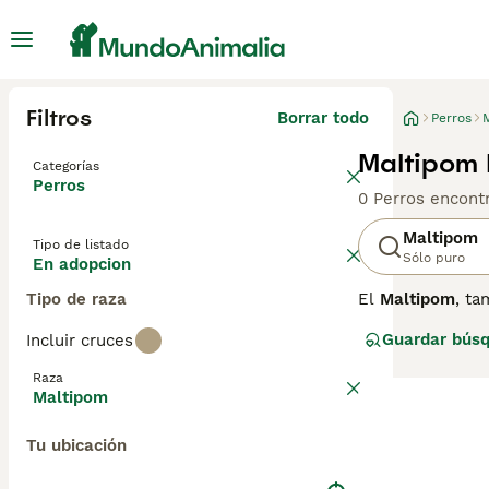
Filtros
Borrar todo
Perros
Maltipom 
Categorías
Perros
0 Perros encont
Maltipom
Tipo de listado
Sólo puro
En adopcion
Tipo de raza
El
Maltipom
, ta
cruce entre el 
Guardar bús
Incluir cruces
ideal. Con un ta
esponjoso y una
Raza
en una mascota 
Maltipom
niños y otros a
manto de baja c
Tu ubicación
alimentación par
familias, perso