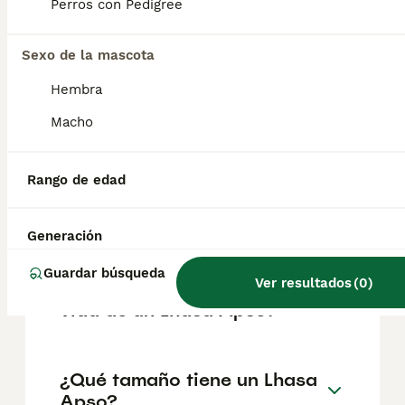
según factores como el pedigrí, la
Perros con Pedigree
reputación del criador y la ubicación.
Sexo de la mascota
¿Cómo es el carácter de
Hembra
Lhasa Apso?
Macho
¿Cuáles son las ventajas y
Rango de edad
desventajas de la raza Lhasa
Apso?
Generación
Guardar búsqueda
Ver resultados
(
0
)
¿Cuál es la esperanza de
vida de un Lhasa Apso?
¿Qué tamaño tiene un Lhasa
Apso?