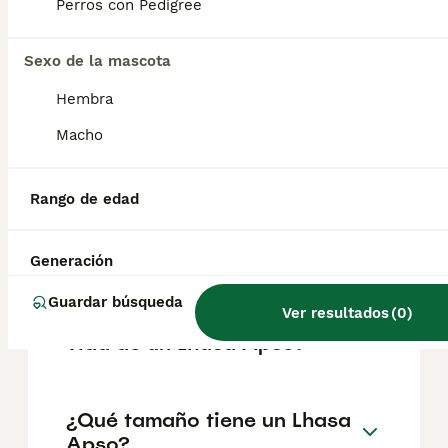
según factores como el pedigrí, la
Perros con Pedigree
reputación del criador y la ubicación.
Sexo de la mascota
¿Cómo es el carácter de
Hembra
Lhasa Apso?
Macho
¿Cuáles son las ventajas y
Rango de edad
desventajas de la raza Lhasa
Apso?
Generación
Guardar búsqueda
Ver resultados
(
0
)
¿Cuál es la esperanza de
vida de un Lhasa Apso?
¿Qué tamaño tiene un Lhasa
Apso?