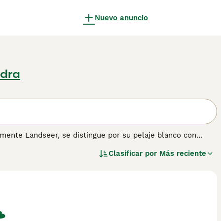
Nuevo anuncio
edra
ente Landseer, se distingue por su pelaje blanco con
 Terranova del que difiere en coloración y algunas
Clasificar por
Más reciente
predisposición al rescate en agua. El Landseer es un
as con niños. Es inteligente, fácil de adiestrar y le encanta
 de guarda, manteniendo a la vez un enfoque amable y
ce perfecto para quienes viven cerca de cuerpos de agua. Lee
sobre esta raza de perro.