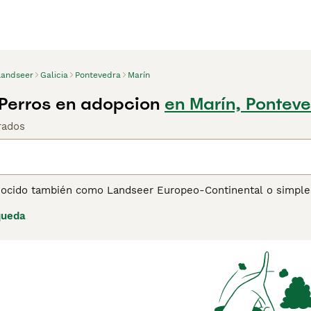
Landseer
Galicia
Pontevedra
Marín
Perros en adopcion
en Marín, Pontev
rados
nocido también como Landseer Europeo-Continental o simplem
y su porte majestuoso. Esta raza, a menudo confundida con el
queda
físicas, es famosa por su fuerza, su temperamento dulce y su 
paciente y protector, ideal para familias, especialmente aquell
s actividades familiares. Este perro tiene un fuerte instinto
re espacio para ejercitarse y le encanta nadar, lo que lo ha
de consejos de compra de
Landseer
para obtener información 