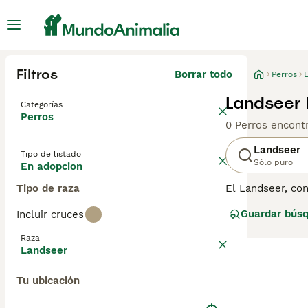
Filtros
Borrar todo
Perros
Landseer 
Categorías
Perros
0 Perros encont
Landseer
Tipo de listado
Sólo puro
En adopcion
Tipo de raza
El Landseer, co
manchas negras 
Guardar bús
Incluir cruces
características 
compañero fiel, 
Raza
participar en la
Landseer
amistoso. Requie
nuestra página 
Tu ubicación