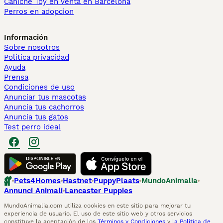
Caniche Toy en venta en Barcelona
Perros en adopcion
Información
Sobre nosotros
Politica privacidad
Ayuda
Prensa
Condiciones de uso
Anunciar tus mascotas
Anuncia tus cachorros
Anuncia tus gatos
Test perro ideal
Pets4Homes
Hastnet
PuppyPlaats
MundoAnimalia
Annunci Animali
Lancaster Puppies
MundoAnimalia.com utiliza cookies en este sitio para mejorar tu
experiencia de usuario. El uso de este sitio web y otros servicios
constituye la aceptación de los
Términos y Condiciones
y
la Política de