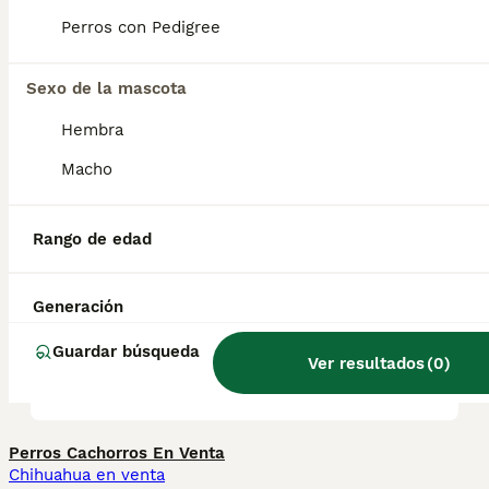
Foundation Stock Service desde 2001 y
puede competir en eventos de compañía y
Perros con Pedigree
rendimiento desde el 1 de julio de 2009.
Sexo de la mascota
¿Cuánto cuestan los
Hembra
cachorros de Lancashire
Macho
Heeler?
Rango de edad
¿Los Lancashire Heelers son
buenas mascotas?
Generación
Guardar búsqueda
Ver resultados
(
0
)
¿Qué es un Texas heeler?
Perros Cachorros En Venta
Chihuahua en venta