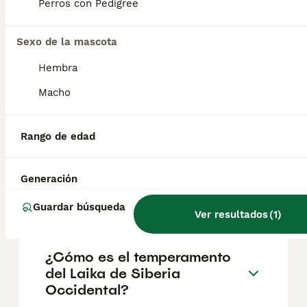
Perros con Pedigree
salud y el bienestar de los animales.
Informarse bien y comparar opciones antes
de comprometerse siempre es la mejor
Sexo de la mascota
decisión.
Hembra
Macho
¿Son los laikas de Siberia
Occidental buenos perros de
familia?
Rango de edad
Generación
¿Qué raza de perro era
Laika?
Guardar búsqueda
Ver resultados
(
1
)
¿Cómo es el temperamento
del Laika de Siberia
Occidental?